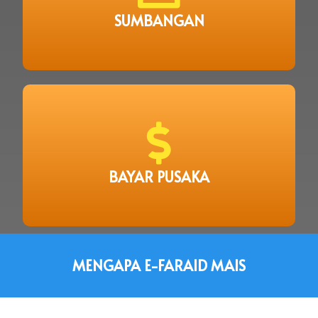
SUMBANGAN
Jom Sedekah
BAYAR PUSAKA
Cepat dan Selamat
BAYAR PUSAKA
Bayar Pusaka Online
MENGAPA E-FARAID MAIS